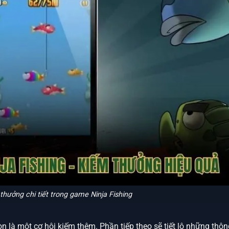
thưởng chi tiết trong game Ninja Fishing
òn là một cơ hội kiếm thêm. Phần tiếp theo sẽ tiết lộ những thôn