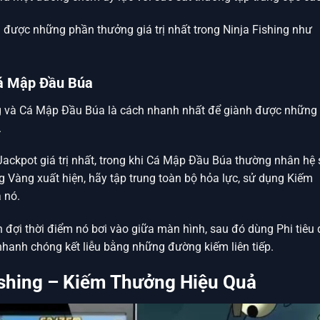
 được những phần thưởng giá trị nhất trong Ninja Fishing như
á Mập Đầu Búa
ng và Cá Mập Đầu Búa là cách nhanh nhất để giành được những
.
ackpot giá trị nhất, trong khi Cá Mập Đầu Búa thường nhân hệ 
ng Vàng xuất hiện, hãy tập trung toàn bộ hỏa lực, sử dụng Kiếm
 nó.
đợi thời điểm nó bơi vào giữa màn hình, sau đó dùng Phi tiêu 
nhanh chóng kết liễu bằng những đường kiếm liên tiếp.
ishing – Kiếm Thưởng Hiệu Quả