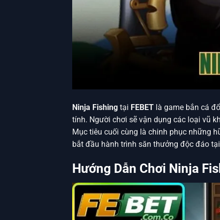
Ninja Fishing
tại
FEBET
là game bắn cá đổi
tính. Người chơi sẽ vận dụng các loại vũ 
Mục tiêu cuối cùng là chinh phục những hũ 
bắt đầu hành trình săn thưởng độc đáo tạ
Hướng Dẫn Chơi Ninja Fi