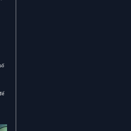
số
để