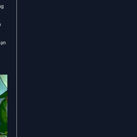
ng
n
Bạn