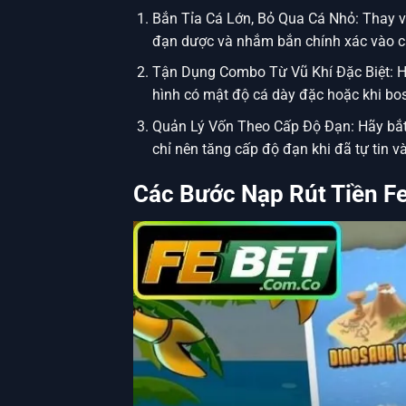
Bắn Tỉa Cá Lớn, Bỏ Qua Cá Nhỏ: Thay vì
đạn dược và nhắm bắn chính xác vào cá
Tận Dụng Combo Từ Vũ Khí Đặc Biệt: Hã
hình có mật độ cá dày đặc hoặc khi bos
Quản Lý Vốn Theo Cấp Độ Đạn: Hãy bắt 
chỉ nên tăng cấp độ đạn khi đã tự tin 
Các Bước Nạp Rút Tiền Fe