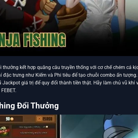
 thưởng kết hợp quăng câu truyền thống với cơ chế chém cá kị
khí đặc trưng như Kiếm và Phi tiêu để tạo chuỗi combo ấn tượng.
Jackpot giá trị để quy đổi thành tiền thật. Hãy làm chủ vũ khí 
i FEBET.
shing Đổi Thưởng