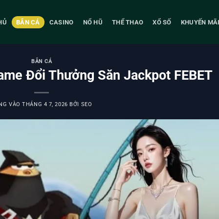
HỦ
BẮN CÁ
CASINO
NỔ HŨ
THỂ THAO
XỔ SỐ
KHUYẾN MÃI
BẮN CÁ
 Game Đổi Thưởng Săn Jackpot FEBET
NG VÀO
THÁNG 4 7, 2026
BỞI
SEO