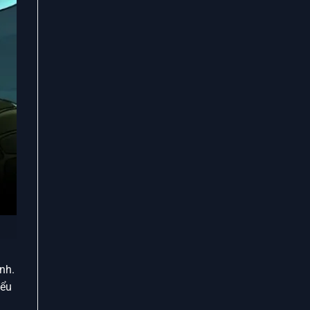
nh.
iểu