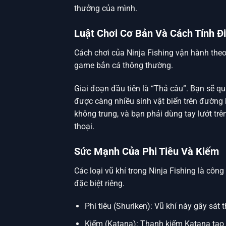
thưởng của mình.
Luật Chơi Cơ Bản Và Cách Tính Đ
Cách chơi của Ninja Fishing vận hành theo
game bắn cá thông thường.
Giai đoạn đầu tiên là “Thả câu”. Bạn sẽ q
được càng nhiều sinh vật biển trên đường 
không trung, và bạn phải dùng tay lướt tr
thoại.
Sức Mạnh Của Phi Tiêu Và Kiếm
Các loại vũ khí trong Ninja Fishing là côn
đặc biệt riêng.
Phi tiêu (Shuriken): Vũ khí này gây sát 
Kiếm (Katana): Thanh kiếm Katana tạo 