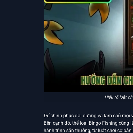
Hiểu rõ luật ch
Để chinh phục đại dương và làm chủ mọi vũ
Bên cạnh đó, thể loại
Bingo Fishing
cũng là
hành trình săn thưởng, từ luật chơi cơ bả