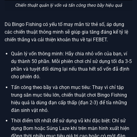
Chiến thuật quản lý vốn và tấn công theo bầy hiệu quả
Dù Bingo Fishing có yếu tố may mắn từ thẻ số, áp dụng
các chiến thuật thông minh sẽ giúp gia tăng đáng kể tỷ lệ
chiến thắng và cải thiện khoản thu về tại FEBET.
Quản lý vốn thông minh: Hãy chia nhỏ vốn của bạn, ví
dụ thành 50 phần. Mỗi phiên chơi chỉ sử dụng tối đa 3-5
phần và tuyệt đối dừng lại nếu thua hết số vốn đã định
cho phiên đó.
Tấn công theo bầy và chọn mục tiêu: Thay vì chỉ tập
trung săn mục tiêu lớn, chiến thuật chơi Bingo Fishing
hiệu quả là dùng đạn cấp thấp (đạn 2-3) để tỉa những
đàn sinh vật nhỏ.
Thời điểm tốt nhất để sử dụng vũ khí đặc biệt: Chỉ sử
dụng Bom hoặc Súng Laze khi trên màn hình xuất hiện
đồng thời nhiều mục tiêu giá trị cao hoặc có một đàn