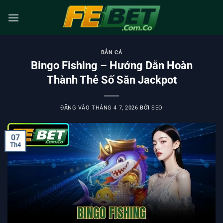
Bỏ
qua
nội
dung
BẮN CÁ
Bingo Fishing – Hướng Dẫn Hoàn
Thành Thẻ Số Săn Jackpot
ĐĂNG VÀO
THÁNG 4 7, 2026
BỞI
SEO
07
Th4