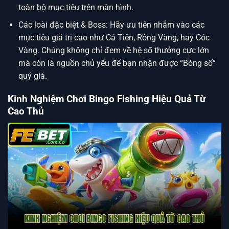
toàn bộ mục tiêu trên màn hình.
Các loài đặc biệt & Boss: Hãy ưu tiên nhắm vào các
mục tiêu giá trị cao như Cá Tiên, Rồng Vàng, hay Cóc
Vàng. Chúng không chỉ đem về hệ số thưởng cực lớn
mà còn là nguồn chủ yếu để bạn nhận được “Bóng số”
quý giá.
Kinh Nghiệm Chơi Bingo Fishing Hiệu Quả Từ
Cao Thủ