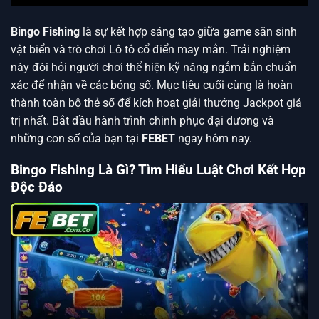
Bingo Fishing
là sự kết hợp sáng tạo giữa game săn sinh
vật biển và trò chơi Lô tô cổ điển may mắn. Trải nghiệm
này đòi hỏi người chơi thể hiện kỹ năng ngắm bắn chuẩn
xác để nhận về các bóng số. Mục tiêu cuối cùng là hoàn
thành toàn bộ thẻ số để kích hoạt giải thưởng Jackpot giá
trị nhất. Bắt đầu hành trình chinh phục đại dương và
những con số của bạn tại
FEBET
ngay hôm nay.
Bingo Fishing Là Gì? Tìm Hiểu Luật Chơi Kết Hợp
Độc Đáo