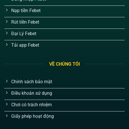
Nạp tiền Febet
Rút tiền Febet
Đại Lý Febet
Tải app Febet
VỀ CHÚNG TÔI
Chính sách bảo mật
Điều khoản sử dụng
Chơi có trách nhiệm
Giấy phép hoạt động