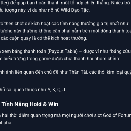
tter) để giúp bạn hoàn thành một tổ hợp chiến thắng. Nhiều trò
u tượng này, ví dụ như
nổ hũ Wild Đạo Tặc
.
tố then chốt để kích hoạt các tính năng thưởng giá trị nhất như
u tượng này thường không cần phải nằm trên một dòng thanh to
n các cuộn quay là có thể kích hoạt thưởng.
cần xem bảng thanh toán (Payout Table) – được ví như “bảng cửu
c biểu tượng trong game được chia thành hai nhóm chính:
ình ảnh liên quan đến chủ đề như Thần Tài, các thỏi kim loại quý
hữ cái quen thuộc như A, K, Q, J.
 Tính Năng Hold & Win
 hai thời điểm quan trọng mà mọi người chơi slot God of Fortu
t phá.