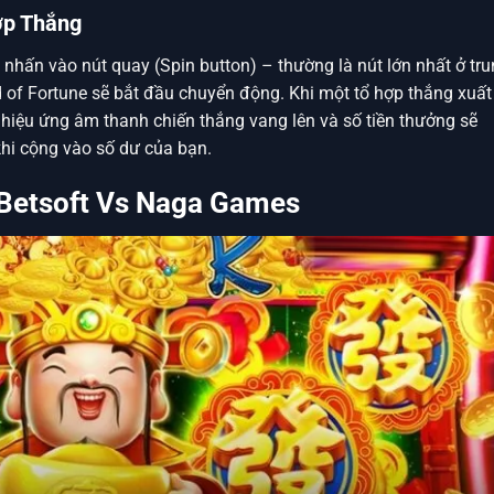
ợp Thắng
 nhấn vào nút quay (Spin button) – thường là nút lớn nhất ở tr
 of Fortune sẽ bắt đầu chuyển động. Khi một tổ hợp thắng xuất
, hiệu ứng âm thanh chiến thắng vang lên và số tiền thưởng sẽ
khi cộng vào số dư của bạn.
 Betsoft Vs Naga Games