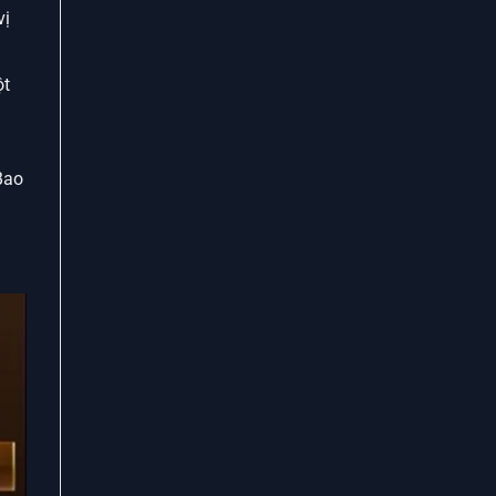
vị
ột
Bao