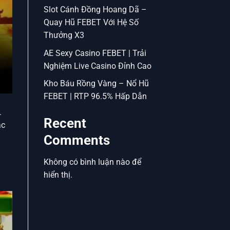
Slot Cánh Đồng Hoang Dã –
Quay Hũ FEBET Với Hệ Số
Thưởng X3
AE Sexy Casino FEBET | Trải
Nghiệm Live Casino Đỉnh Cao
Kho Báu Rồng Vàng – Nổ Hũ
FEBET | RTP 96.5% Hấp Dẫn
.
Recent
ác
Comments
Không có bình luận nào để
hiển thị.