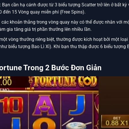
 Bạn cần hạ cánh được từ 3 biểu tượng Scatter trở lên ở bất kỳ 
10 đến 15 Vòng quay miễn phí (Free Spins).
cả các khoản thắng trong vòng quay này có thể được nhân với m
àm gia tăng giá trị phần thưởng lên nhiều lần.
 một vòng thưởng riêng biệt, thường được kích hoạt bởi một loại
 như biểu tượng Bao Lì Xì). Khi bạn thu thập được 6 biểu tượng 
ortune Trong 2 Bước Đơn Giản