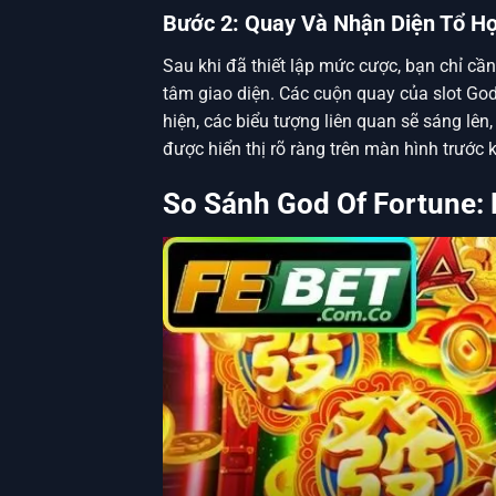
Bước 2: Quay Và Nhận Diện Tổ H
Sau khi đã thiết lập mức cược, bạn chỉ cần
tâm giao diện. Các cuộn quay của slot God
hiện, các biểu tượng liên quan sẽ sáng lên
được hiển thị rõ ràng trên màn hình trước 
So Sánh God Of Fortune: