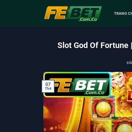
Bỏ
qua
TRANG C
nội
dung
Slot God Of Fortune
ĐĂ
07
Th4