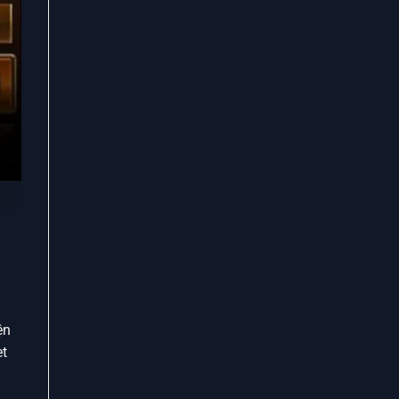
ện
et