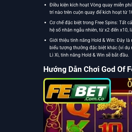
Điều kiện kích hoạt Vòng quay miễn phí:
trí nào trên cuộn quay để kích hoạt từ 
Cơ chế đặc biệt trong Free Spins: Tất 
hệ số nhân ngẫu nhiên, từ x2 đến x10, l
Giới thiệu tính năng Hold & Win: Đây là
biểu tượng thưởng đặc biệt khác (ví dụ
Lì Xì, tính năng Hold & Win sẽ bắt đầu.
Hướng Dẫn Chơi God Of F