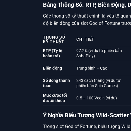
Bảng Thông Số: RTP, Biến Động, 
Các thông số kỹ thuật chính là yếu tố qua
độ biến động của slot God of Fortune trướ
THÔNG SỐ
CHI TIẾT
KỸ THUẬT
RTP (Tỷ lệ
97.2% (ví dụ từ phiên bản
hoàn trả)
SabaPlay)
Biến động
Trung bình – Cao
Số dòng thanh
243 cách thắng (ví dụ từ
toán
phiên bản Spin Games)
Mức cược tối
0.5 – 100 Vcoin (ví dụ)
đa/tối thiểu
Ý Nghĩa Biểu Tượng Wild-Scatter
Trong slot God of Fortune, biểu tượng Wild