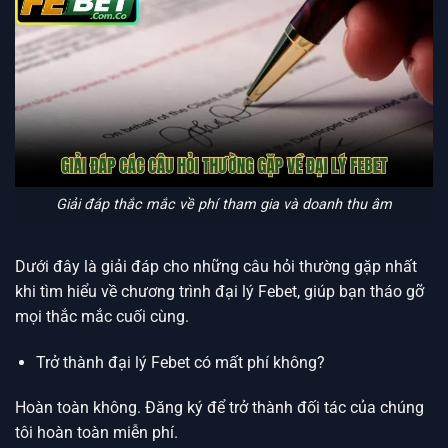
Giải đáp thắc mắc về phí tham gia và doanh thu âm
Dưới đây là giải đáp cho những câu hỏi thường gặp nhất
khi tìm hiểu về chương trình đại lý Febet, giúp bạn tháo gỡ
mọi thắc mắc cuối cùng.
Trở thành đại lý Febet có mất phí không?
Hoàn toàn không. Đăng ký để trở thành đối tác của chúng
tôi hoàn toàn miễn phí.