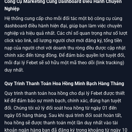
Công Cụ Marketing Cùng Dashboard Điều Hành Chuyên
Nghiệp
Hệ thống cung cấp cho mỗi đối tác một bộ công cụ cùng
dashboard điều hành hiện đại, giúp bạn làm việc chuyên
nghiệp và hiệu quả nhất. Các chỉ số quan trọng như số lượt
click vào link, số lượng người chơi mới đăng ký, tổng tiền
nạp của người chơi với doanh thu ròng đều được cập nhật
chính xác đến từng đồng. Để đảm bảo quyền lợi tuyệt đối,
mỗi đại lý Febet sẽ sở hữu một mã theo dõi (link tracking)
duy nhất.
Quy Trình Thanh Toán Hoa Hồng Minh Bạch Hàng Tháng
Quy trình thanh toán hoa hồng cho đại lý Febet được thiết
kế để đảm bảo sự minh bạch, chính xác, đúng hạn tuyệt
đối. Chúng tôi xử lý đối soát hoa hồng từ ngày 01 đến
ngày 05 hàng tháng. Sau khi quá trình đối soát hoàn tất,
hoa hồng sẽ được thanh toán một lần duy nhất vào tài
khoản ngân hàng bạn đã đăng ký trong khoảng từ ngày 10