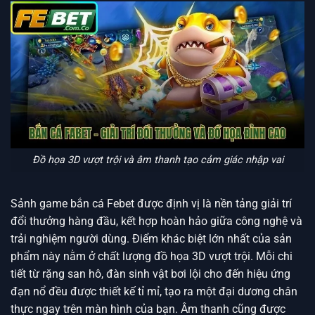
Đồ họa 3D vượt trội và âm thanh tạo cảm giác nhập vai
Sảnh game bắn cá Febet được định vị là nền tảng giải trí
đổi thưởng hàng đầu, kết hợp hoàn hảo giữa công nghệ và
trải nghiệm người dùng. Điểm khác biệt lớn nhất của sản
phẩm này nằm ở chất lượng đồ họa 3D vượt trội. Mỗi chi
tiết từ rặng san hô, đàn sinh vật bơi lội cho đến hiệu ứng
đạn nổ đều được thiết kế tỉ mỉ, tạo ra một đại dương chân
thực ngay trên màn hình của bạn. Âm thanh cũng được