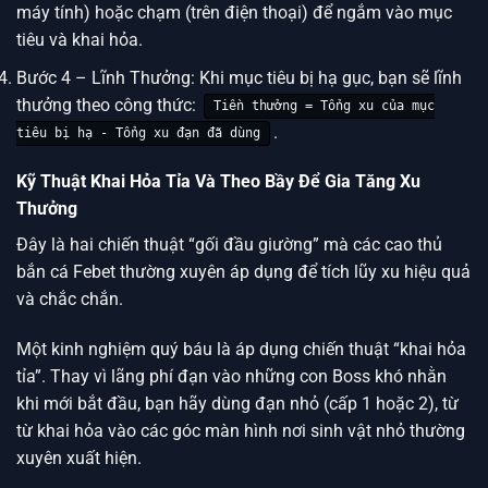
máy tính) hoặc chạm (trên điện thoại) để ngắm vào mục
tiêu và khai hỏa.
Bước 4 – Lĩnh Thưởng: Khi mục tiêu bị hạ gục, bạn sẽ lĩnh
thưởng theo công thức:
Tiền thưởng = Tổng xu của mục
.
tiêu bị hạ - Tổng xu đạn đã dùng
Kỹ Thuật Khai Hỏa Tỉa Và Theo Bầy Để Gia Tăng Xu
Thưởng
Đây là hai chiến thuật “gối đầu giường” mà các cao thủ
bắn cá Febet thường xuyên áp dụng để tích lũy xu hiệu quả
và chắc chắn.
Một kinh nghiệm quý báu là áp dụng chiến thuật “khai hỏa
tỉa”. Thay vì lãng phí đạn vào những con Boss khó nhằn
khi mới bắt đầu, bạn hãy dùng đạn nhỏ (cấp 1 hoặc 2), từ
từ khai hỏa vào các góc màn hình nơi sinh vật nhỏ thường
xuyên xuất hiện.