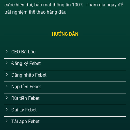
cược hiện đại, bảo mật thông tin 100%. Tham gia ngay để
trải nghiệm thể thao hàng đầu
HƯỚNG DẪN
CEO Bá Lộc
Đăng ký Febet
Đăng nhập Febet
Nạp tiền Febet
Rút tiền Febet
Đại Lý Febet
Tải app Febet