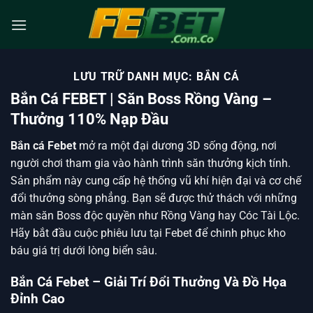
Bỏ
qua
nội
dung
LƯU TRỮ DANH MỤC:
BẮN CÁ
Bắn Cá FEBET | Săn Boss Rồng Vàng –
Thưởng 110% Nạp Đầu
Bắn cá Febet
mở ra một đại dương 3D sống động, nơi
người chơi tham gia vào hành trình săn thưởng kịch tính.
Sản phẩm này cung cấp hệ thống vũ khí hiện đại và cơ chế
đổi thưởng sòng phẳng. Bạn sẽ được thử thách với những
màn săn Boss độc quyền như Rồng Vàng hay Cóc Tài Lộc.
Hãy bắt đầu cuộc phiêu lưu tại Febet để chinh phục kho
báu giá trị dưới lòng biển sâu.
Bắn Cá Febet – Giải Trí Đổi Thưởng Và Đồ Họa
Đỉnh Cao