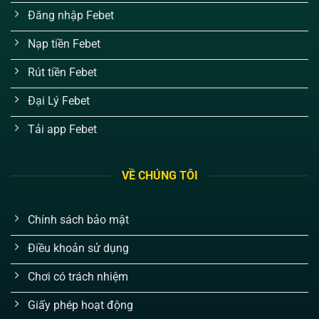
Đăng nhập Febet
Nạp tiền Febet
Rút tiền Febet
Đại Lý Febet
Tải app Febet
VỀ CHÚNG TÔI
Chính sách bảo mật
Điều khoản sử dụng
Chơi có trách nhiệm
Giấy phép hoạt động