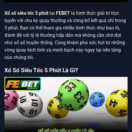
Xổ số siêu tốc 5 phút
tại
FEBET
là hình thức giải trí trực
tuyến với chu kỳ quay thưởng và công bố kết quả chỉ trong
5 phút. Bạn có thể tham gia nhiều hình thức như bao lô,
đánh đề với tỷ lệ thưởng hấp dẫn mà không cần chờ đợi
như xổ số truyền thống. Cùng khám phá sức hút từ những
vòng quay kịch tính và minh bạch này ngay tại nền tảng
của chúng tôi.
Xổ Số Siêu Tốc 5 Phút Là Gì?