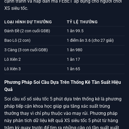
cạnh tranh và hấp dẫn mà FEBET áp dụng cho người chơi
XS siêu tốc.
LOẠI HÌNH DỰ THƯỞNG
TỶ LỆ THƯỞNG
Đánh Đề (2 con cuối GĐB)
1 ăn 99.5
Bao Lô (2 con)
1 điểm ăn 3.6 (cho 27 giải)
3 Càng (3 con cuối GĐB)
1 ăn 980
Lô Xiên 2
1 ăn 17
Lô Xiên 3
1 ăn 65
Phương Pháp Soi Cầu Dựa Trên Thống Kê Tần Suất Hiệu
Quả
Soi cầu xổ số siêu tốc 5 phút dựa trên thống kê là phương
pháp tiếp cận khoa học giúp gia tăng xác suất trúng
thưởng thay vì chỉ phụ thuộc vào may rủi. Phương pháp
này phân tích dữ liệu kết quả XS siêu tốc 5 phút từ hàng
trăm kỳ quay trước để tìm ra những cặp có tần suất xuất