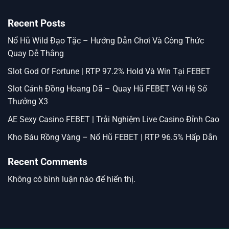
Recent Posts
Nổ Hũ Wild Đạo Tặc – Hướng Dẫn Chơi Và Công Thức
Quay Dễ Thắng
Slot God Of Fortune | RTP 97.2% Hold Và Win Tại FEBET
Slot Cánh Đồng Hoang Dã – Quay Hũ FEBET Với Hệ Số
Thưởng X3
AE Sexy Casino FEBET | Trải Nghiệm Live Casino Đỉnh Cao
Kho Báu Rồng Vàng – Nổ Hũ FEBET | RTP 96.5% Hấp Dẫn
Recent Comments
Không có bình luận nào để hiển thị.