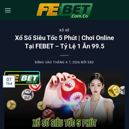
Bỏ
qua
nội
dung
XỔ SỐ
Xổ Số Siêu Tốc 5 Phút | Chơi Online
Tại FEBET – Tỷ Lệ 1 Ăn 99.5
ĐĂNG VÀO
THÁNG 4 7, 2026
BỞI
SEO
07
Th4