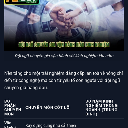
Đội ngũ chuyên gia vận hành với kinh nghiệm lâu năm
Nền tảng cho một trải nghiệm đẳng cấp, an toàn không chỉ
đến từ công nghệ mà còn từ yếu tố con người với đội ngũ
chuyên gia hàng đầu.
BỘ
SỐ NĂM KINH
PHẬN
NGHIỆM TRONG
CHUYÊN MÔN CỐT LÕI
CHUYÊN
NGÀNH (TRUNG
MÔN
BÌNH)
Vận
Xây dựng cũng như cải thiện