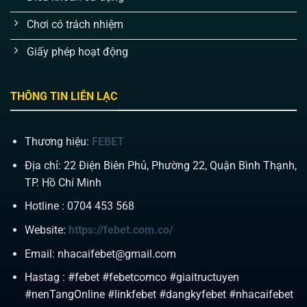
Chơi có trách nhiệm
Giấy phép hoạt động
THÔNG TIN LIÊN LẠC
Thương hiệu:
FEBET
Địa chỉ:
22 Điện Biên Phủ, Phường 22, Quận Bình Thạnh,
TP. Hồ Chí Minh
Hotline
:
0704 453 568
Website:
https://febet.com.co/
Email:
nhacaifebet@gmail.com
Hastag : #febet #febetcomco #giaitructuyen
#nenTangOnline #linkfebet #dangkyfebet #nhacaifebet