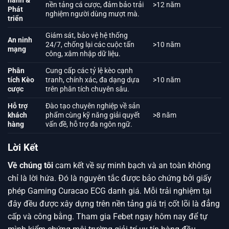
hành &
nền tảng cá cược, đảm bảo trải
>12 năm
Phát
nghiệm người dùng mượt mà.
triển
Giám sát, bảo vệ hệ thống
An ninh
24/7, chống lại các cuộc tấn
>10 năm
mạng
công, xâm nhập dữ liệu.
Phân
Cung cấp các tỷ lệ kèo cạnh
tích Kèo
tranh, chính xác, đa dạng dựa
>10 năm
cược
trên phân tích chuyên sâu.
Hỗ trợ
Đào tạo chuyên nghiệp về sản
khách
phẩm cùng kỹ năng giải quyết
>8 năm
hàng
vấn đề, hỗ trợ đa ngôn ngữ.
Lời Kết
Về chúng tôi
cam kết về sự minh bạch và an toàn không
chỉ là lời hứa. Đó là nguyên tắc được bảo chứng bởi giấy
phép Gaming Curacao ECG danh giá. Mỗi trải nghiệm tại
đây đều được xây dựng trên nền tảng giá trị cốt lõi là đẳng
cấp và công bằng. Tham gia Febet ngay hôm nay để tự