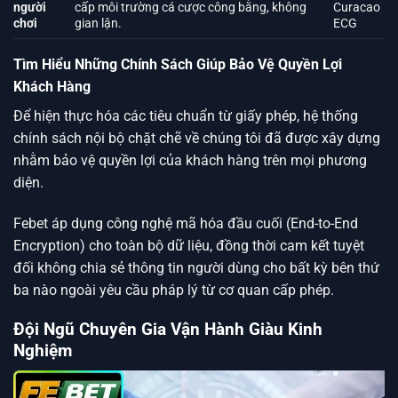
người
cấp môi trường cá cược công bằng, không
Curacao
chơi
gian lận.
ECG
Tìm Hiểu Những Chính Sách Giúp Bảo Vệ Quyền Lợi
Khách Hàng
Để hiện thực hóa các tiêu chuẩn từ giấy phép, hệ thống
chính sách nội bộ chặt chẽ về chúng tôi đã được xây dựng
nhằm bảo vệ quyền lợi của khách hàng trên mọi phương
diện.
Febet áp dụng công nghệ mã hóa đầu cuối (End-to-End
Encryption) cho toàn bộ dữ liệu, đồng thời cam kết tuyệt
đối không chia sẻ thông tin người dùng cho bất kỳ bên thứ
ba nào ngoài yêu cầu pháp lý từ cơ quan cấp phép.
Đội Ngũ Chuyên Gia Vận Hành Giàu Kinh
Nghiệm