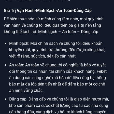
Giá Trị Vận Hành-Minh Bạch-An Toàn-Đẳng Cấp
Để hiện thực hóa sứ mệnh cùng tầm nhìn, mọi quy trình
vận hành về chúng tôi đều dựa trên ba giá trị nền tảng
không thể tách rời: Minh bạch – An toàn – Đẳng cấp.
Minh bạch: Mọi chính sách về chúng tôi, điều khoản
khuyến mãi, quy trình trả thưởng đều được công khai,
viết rõ ràng, súc tích, dễ tiếp cận nhất.
An toàn: An toàn về chúng tôi có nghĩa là bảo vệ tuyệt
đối thông tin cá nhân, tài chính của khách hàng. Febet
áp dụng các công nghệ mã hóa dữ liệu cùng hệ thống
bảo mật đa lớp tiên tiến nhất để đảm bảo một cơ chế
an ninh vững chắc.
Đẳng cấp: Đẳng cấp về chúng tôi là giao diện mượt mà,
kho sản phẩm cá cược chất lượng cao từ các nhà cung
cấp hàng đầu, cùng dịch vụ hỗ trợ khách hàng chuyên