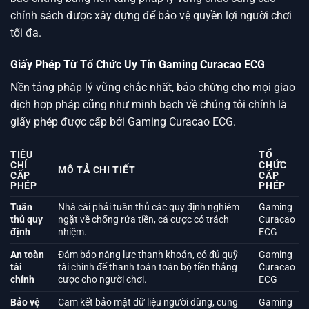
chính sách được xây dựng để bảo vệ quyền lợi người chơi
tối đa.
Giấy Phép Từ Tổ Chức Uy Tín Gaming Curacao ECG
Nền tảng pháp lý vững chắc nhất, bảo chứng cho mọi giao
dịch hợp pháp cũng như minh bạch về chúng tôi chính là
giấy phép được cấp bởi Gaming Curacao ECG.
TIÊU
TỔ
CHÍ
CHỨC
MÔ TẢ CHI TIẾT
CẤP
CẤP
PHÉP
PHÉP
Tuân
Nhà cái phải tuân thủ các quy định nghiêm
Gaming
thủ quy
ngặt về chống rửa tiền, cá cược có trách
Curacao
định
nhiệm.
ECG
An toàn
Đảm bảo năng lực thanh khoản, có đủ quỹ
Gaming
tài
tài chính để thanh toán toàn bộ tiền thắng
Curacao
chính
cược cho người chơi.
ECG
Bảo vệ
Cam kết bảo mật dữ liệu người dùng, cung
Gaming